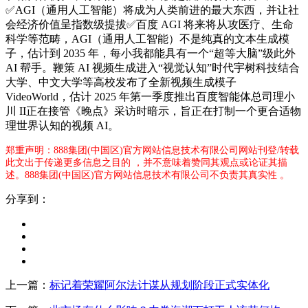
✅AGI（通用人工智能）将成为人类前进的最大东西，并让社
会经济价值呈指数级提拔✅百度 AGI 将来将从攻医疗、生命
科学等范畴，AGI（通用人工智能）不是纯真的文本生成模
子，估计到 2035 年，每小我都能具有一个“超等大脑”级此外
AI 帮手。鞭策 AI 视频生成进入“视觉认知”时代宇树科技结合
大学、中文大学等高校发布了全新视频生成模子
VideoWorld，估计 2025 年第一季度推出百度智能体总司理小
川 II正在接管《晚点》采访时暗示，旨正在打制一个更合适物
理世界认知的视频 AI。
郑重声明：888集团(中国区)官方网站信息技术有限公司网站刊登/转载
此文出于传递更多信息之目的 ，并不意味着赞同其观点或论证其描
述。888集团(中国区)官方网站信息技术有限公司不负责其真实性 。
分享到：
上一篇：
标记着荣耀阿尔法计谋从规划阶段正式实体化