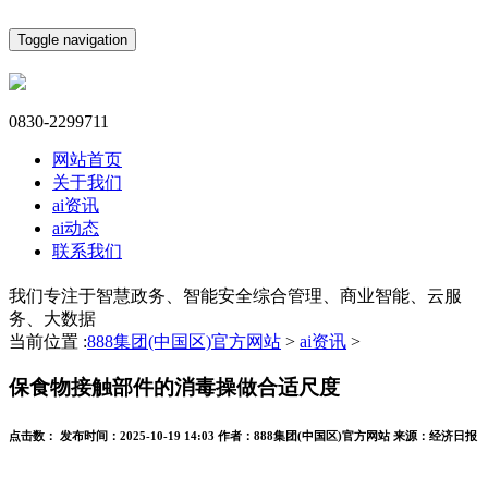
Toggle navigation
0830-2299711
网站首页
关于我们
ai资讯
ai动态
联系我们
我们专注于智慧政务、智能安全综合管理、商业智能、云服
务、大数据
当前位置 :
888集团(中国区)官方网站
>
ai资讯
>
保食物接触部件的消毒操做合适尺度
点击数：
发布时间：
2025-10-19 14:03
作者：
888集团(中国区)官方网站
来源：
经济日报