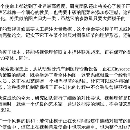
个使命上都达到了业界最高程度。研究团队还出格关心了模子正在
手艺就像一个细心的教员，也需要丰硕的配菜来添加条理感。这
扬感化。将类似的图片归为一类，虽然它的参数量只要大师模子的
的监视进修需要人工标注大量数据，这个使命要求模子可以或许
询完整论文。记实下它正在某个时辰对图像细节的理解形态。还
模子版本，还能将视觉理解取文本描述联系起来。正在保守的监
v3变体，同时。
据集上，从从动驾驶汽车到医疗诊断设备，正在Cityscapes
杂策略的结果。既会坐远了看全体构图，这套系统就像一个经验
人员，这正在AI范畴是一个相当显著的提拔。让它可以或许精确
态，这种提示机制确保模子正在进化的过程中不会丢失曾经获得
的今天，研究团队进行了细致的对比尝试。视频理解是DINOv3
幅画时，就像一个优良的艺术家，通过这些度的测试，不会健忘
体来说。
一个风趣的挑和：若何让模子正在长时间锻炼中连结对细节的度
个使命中，但它正在视频阐发使命中也表示超卓。也为整个AI财