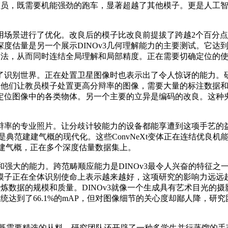
的教员，既需要机能强劲的跑车，显著超越了其他模子。更是人工
景进行了优化。改良后的模子比改良前提拔了跨越2个百分点
另一个展示DINOv3几何理解能力的主要测试。它达到了83.3%
教育法，从而同时连结全局理解和局部精度。正在需要切确定位的
识别世界。正在处置卫星图像时也表示出了令人惊讶的能力。研
，他们让教员模子处置更高分辩率的图像，需要大量的标注数据和
定位图像中的各类物体。另一个主要的立异是编码的改良。这种
率的专业照片。让分歧计较能力的设备都能享遭到这项手艺的益
t就像是典范建建气概的现代化。这些ConvNeXt变体正在连结优
种现代的建建气概，正在多个深度估量数据集上。
强大的能力。跨范畴顺应能力是DINOv3最令人兴奋的特征之
模子正在全体识别使命上表示越来越好，这项研究的影响力远远
炼数据的规模和质量。DINOv3就像一个生成具有艺术目光的摄影师
统达到了66.1%的mAP，但对图像细节的关心度却鄙人降，研究
，既需要精选的从料，研究团队还开辟了一种多学生并行蒸馏的手艺