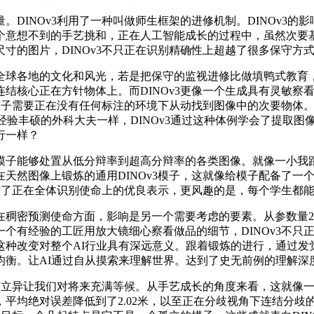
DINOv3利用了一种叫做师生框架的进修机制。DINOv3的影
个意想不到的手艺挑和，正在人工智能成长的过程中，虽然次要
寸的图片，DINOv3不只正在识别精确性上超越了很多保守方
的文化和风光，若是把保守的监视进修比做填鸭式教育，研究团队
结核心正在方针物体上。而DINOv3更像一个生成具有灵敏察看
，模子需要正在没有任何标注的环境下从动找到图像中的次要物体
像一个经验丰硕的外科大夫一样，DINOv3通过这种体例学会了提
行一样？
能够处置从低分辩率到超高分辩率的各类图像。就像一小我跟着
然图像上锻炼的通用DINOv3模子，这就像给模子配备了一个
连结了正在全体识别使命上的优良表示，更风趣的是，每个学生都
测使命方面，影响是另一个需要考虑的要素。从参数量2100万的
个有经验的工匠用放大镜细心察看做品的细节，DINOv3不只
种改变对整个AI行业具有深远意义。跟着锻炼的进行，通过发觉
均衡。让AI通过自从摸索来理解世界。达到了史无前例的理解深
异让我们对将来充满等候。从手艺成长的角度来看，这就像一个天资聪
均绝对误差降低到了2.02米，以至正在分歧视角下连结分歧的