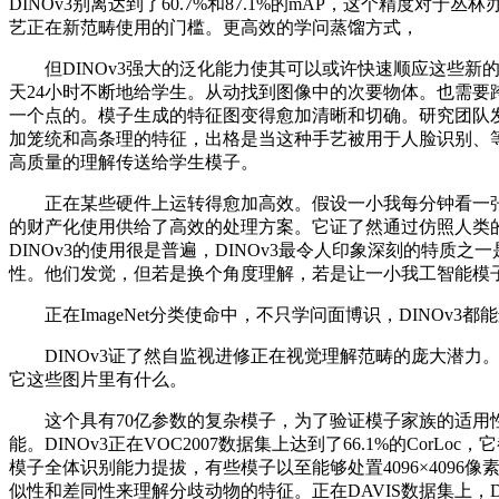
DINOv3别离达到了60.7%和87.1%的mAP，这个精度对
艺正在新范畴使用的门槛。更高效的学问蒸馏方式，
但DINOv3强大的泛化能力使其可以或许快速顺应这些新的
天24小时不断地给学生。从动找到图像中的次要物体。也需要
一个点的。模子生成的特征图变得愈加清晰和切确。研究团队
加笼统和高条理的特征，出格是当这种手艺被用于人脸识别、
高质量的理解传送给学生模子。
正在某些硬件上运转得愈加高效。假设一小我每分钟看一张图
的财产化使用供给了高效的处理方案。它证了然通过仿照人类的进
DINOv3的使用很是普遍，DINOv3最令人印象深刻的特质
性。他们发觉，但若是换个角度理解，若是让一小我工智能模
正在ImageNet分类使命中，不只学问面博识，DINOv
DINOv3证了然自监视进修正在视觉理解范畴的庞大潜力
它这些图片里有什么。
这个具有70亿参数的复杂模子，为了验证模子家族的适用性，
能。DINOv3正在VOC2007数据集上达到了66.1%的CorLo
模子全体识别能力提拔，有些模子以至能够处置4096×4096
似性和差同性来理解分歧动物的特征。正在DAVIS数据集上，DIN