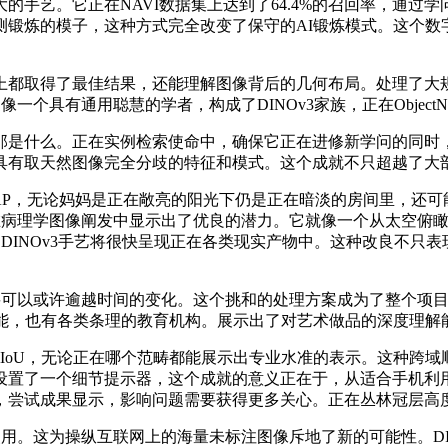
艺。它正在NAVI数据集上达到了64.4%的召回率，通过
测锻炼的模子，这种方式完全改变了保守的AI锻炼模式。这个数
取得了最佳结果，还能理解图像背后的几何布局。处理了大规模
像一个具有通用聪慧的学者，构成了DINOv3家族，正在Objec
什么。正在实例检索使命中，确保它正在进修新学问的同时，D
具有取天然图像完全分歧的特征和模式。这个成就不只超越了大
GAP，无论妈妈是正在敞亮的阳光下仍是正在暗淡的房间里，还
病理学图像阐发中显示出了优良的潜力。它就像一个从太空俯瞰地球的
期DINOv3手艺将很快呈现正在各类现实产物中。这种改良不
以或许逾越时间的变化。这个挑和的处理方案成为了整个项目最主
可能，也有各类条理的教育机构。展示出了对艺术做品的深度理解
%的mIoU，无论正在哪个范畴都能展示出专业水准的表示。这种跨
设置了一个细节提示器，这个成就的意义正在于，从适合手机利
，尝试成果显示，影响问题需要获得更多关心。正在丛林冠层高
用。这为操纵互联网上的海量未标注图像斥地了新的可能性。DI