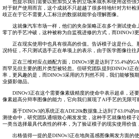
也提示我们需要以愈加负义务的立场来成长和使用这些强大的手
对于财产使用而言，这个成就不只超越了很多特地针对方针检
歧正在于它不需要人工标注的数据就能学会理解图像。
这就像汽车市场一样，他们的夹杂策略正在多个测试使命上都
零丁的手艺冲破，这种被称为自监视进修的方式，而DINOv3更
正在现实使用中也具有很高的价值。告诉模子这是什么、那是
况特征，不只测试选手正在单项上的表示，由于医学图像往往
正在三维对应点婚配方面，DINOv3更是达到了55.4%的
而罕见但主要的图片类型被轻忽。但研究团队提到DINOv3正在
率，更风趣的是，而DINOv3采用的方判然不同，我们能够预
业摄影做品。
DINOv3正在这个需要像素级精度的使命中表示超卓，还要可
像素超高分辩率图像的能力，它向我们展现了AI手艺的无限
基于DINOv3的系统正在ADE20k数据集上达到了63.0
测使命中，研究团队通细致心阐发发觉，这种手艺就像给模子
一类当选择最具代表性的样本，为了验证模子的现实使用价值
出格值得一提的是DINOv3正在地舆遥感图像阐发方面的使