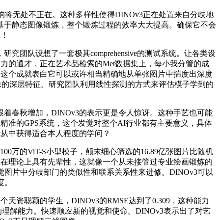
响将无处不正在。这种多样性使得DINOv3正在处置来自分歧地
基于静态图像锻炼，整个锻炼过程的效率大大提高。确保它不会
式！
设想了一套极其comprehensive的测试系统。让各类设
力的通才，正在艺术品检索的Met数据集上，每小我分管的成
。这个成就表白它可以或许相当精确地从单张图片中揣度出深度
取图像的深层特征。研究团队利用线性探测的方式来评估模子学到的
春秋增加，DINOv3的表示更是令人惊讶。这种手艺也可能
精准的GPS系统，这个发觉对整个AI行业都有主要意义，具体
能从中获得适合本人程度的学问？
ViT-S小型模子，颠末细心筛选的16.89亿张图片比随机
正在理论上具有先辈性，这就像一个从未接管过专业绘画锻炼的
图片中分歧部门的类似性和联系关系性来进修。DINOv3可以
度。
颖的学生，DINOv3的RMSE达到了0.309，这种能力
理解能力。快速顺应新的视觉和使命。DINOv3表示出了对艺