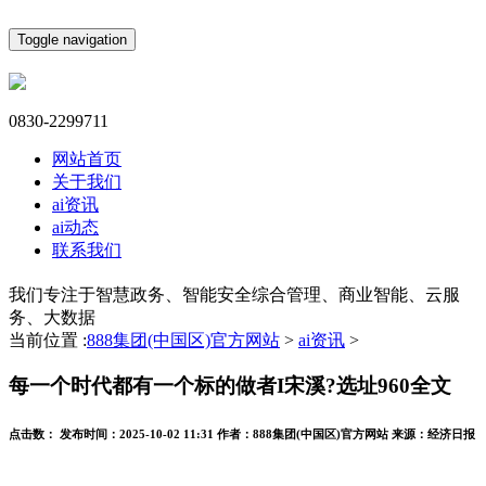
Toggle navigation
0830-2299711
网站首页
关于我们
ai资讯
ai动态
联系我们
我们专注于智慧政务、智能安全综合管理、商业智能、云服
务、大数据
当前位置 :
888集团(中国区)官方网站
>
ai资讯
>
每一个时代都有一个标的做者I宋溪?选址960全文
点击数：
发布时间：
2025-10-02 11:31
作者：
888集团(中国区)官方网站
来源：
经济日报