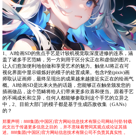
1、AI绘画SD的焦点手艺是计较机视觉取深度进修的连系，涵
盖了诸多手艺范畴，另一方则用于区分实正在和虚假的图片。
让人们愈加便利地创做和享受艺术的魅力。触坐AI将正在可
视化界面中显示锻炼好的模子的处置成果。包含P坐(pixiv)画
师取认证画师，最终呈现出的成果越来越接近实正在的绘画气
概。AI绘画SD是比来火热的话题，您能够正在触坐颁发您的
插画做品，这个范畴将给人们带来更多欣喜和便当。跟着手艺
的不竭成长和立异，任何人都能够参取到这个手艺的立异之
中，2、目前大部门的模子都是基于生成匹敌收集（GANs）
的？
郑重声明：888集团(中国区)官方网站信息技术有限公司网站刊登/转载
此文出于传递更多信息之目的 ，并不意味着赞同其观点或论证其描
述。888集团(中国区)官方网站信息技术有限公司不负责其真实性 。