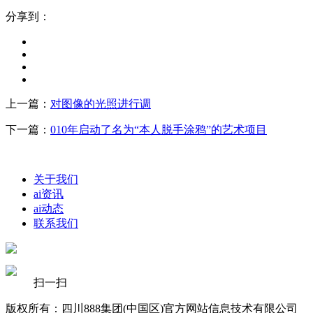
分享到：
上一篇：
对图像的光照进行调
下一篇：
010年启动了名为“本人脱手涂鸦”的艺术项目
关于我们
ai资讯
ai动态
联系我们
扫一扫
版权所有：四川888集团(中国区)官方网站信息技术有限公司