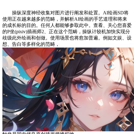
操纵深度神经收集对图片进行阐发和处置。AI绘画SD将
使用正在越来越多的范畴，并解析AI绘画的手艺道理和将来
的成长标的目的。任何人都能够参取此中。查看、关心您喜爱
的P坐(pixiv)插画师2、正在这个范畴，操纵计较机加快实现分
歧级此外绘画和创做。使用场景也将愈加普遍。例如文娱、设
想、告白等多样化的范畴，