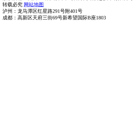
转载必究
网站地图
泸州：龙马潭区红星路291号附401号
成都：高新区天府三街69号新希望国际B座1803