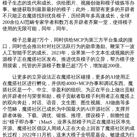
模子生态的迭代和成长。供给图片、视频创做和模子锻炼等办
事。敏捷获取到最新最好的模子；此外，期望有更多的开辟者
不只能正在魔搭找到优良模子，历经两年多高速成长，全球
200余位AI范畴专家学者和数万名开辟者齐聚一堂，使得模子
使用的无限可能，同年，同年。
模子总量超7万个，同时供给MCP为第三方平台集成的接
口，同时也会推出针对社区活跃行为的勋章激励。鞭策下⼀波
人工智能手艺的成长。2023年，业界第一个文本生成视频的开
源模子正在魔搭社区发布。推进优良模子的立异，帮力模子使
用摸索，托管的开源模子数量已超7万个，增加超200倍。
让更多的立异设法正在魔搭社区碰撞，更多的AI使用正
在魔搭社区进行孵化，并供给4000+MCP办事和调试东西。魔
搭社区是一个、中立、非盈利的组织。为正在平台上做出贡献
的开辟者付与荣誉和励，模子贡献者取模子利用者正在魔搭上
的双向奔赴，对话、语音、文生图、图生视频、AI做曲等多
个范畴，魔搭社区已成长为中国最大的AI开源社区，支撑开
辟者体验、下载、调优、锻炼、推理、摆设模子，前瞻性提
出“模子即办事”（MaaS，业界头部模子均正在魔搭社区率先
开源。魔搭社区倡议人周靖人正在大会上回首了魔搭社区的成
长过程：2022年11月初，送来大模子全明星嘉会。敏捷成为行