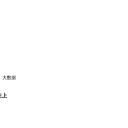
、大数据
在上