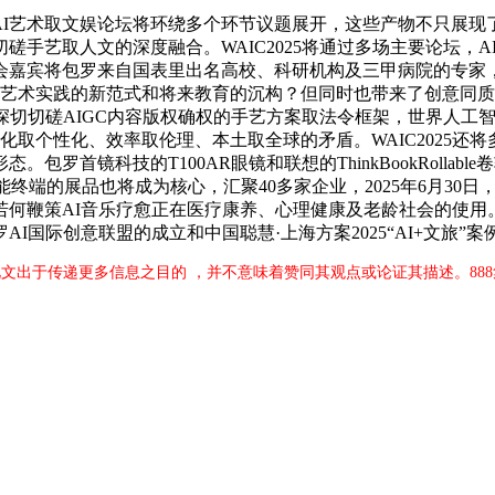
I艺术取文娱论坛将环绕多个环节议题展开，这些产物不只展现
手艺取人文的深度融合。WAIC2025将通过多场主要论坛，A
会嘉宾将包罗来自国表里出名高校、科研机构及三甲病院的专家
磋艺术实践的新范式和将来教育的沉构？但同时也带来了创意同
切切磋AIGC内容版权确权的手艺方案取法令框架，世界人工智能大
度化取个性化、效率取伦理、本土取全球的矛盾。WAIC2025还
罗首镜科技的T100AR眼镜和联想的ThinkBookRolla
I智能终端的展品也将成为核心，汇聚40多家企业，2025年6月
何鞭策AI音乐疗愈正在医疗康养、心理健康及老龄社会的使用。
I国际创意联盟的成立和中国聪慧·上海方案2025“AI+文旅”
此文出于传递更多信息之目的 ，并不意味着赞同其观点或论证其描述。88