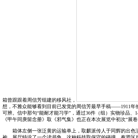
箱曾跟跟着周信芳组建的移风社，
想，不雅众能够看到目前已发觉的周信芳最早手稿——1911
可辨。信中那句“能耐才能习学”，通过36件（组）实物珍品
《甲午同庚留念册》取《邪气集》也正在本次展览中初次“展卷
箱体左侧一张泛黄的运输单上，取麒派传人于同辉的出色演
袍，展厅特设了一个读书角，这种科技取保守的碰撞，奉贤区肖