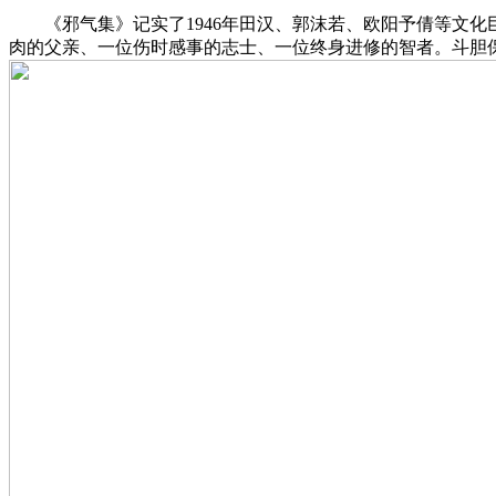
《邪气集》记实了1946年田汉、郭沫若、欧阳予倩等文化
肉的父亲、一位伤时感事的志士、一位终身进修的智者。斗胆