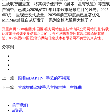
生成取智能交互，将其模子使用于《崩坏：星穹铁道》等逛戏
产物中。已成为2026岁首年月本钱市场最注目的风光。2025
年3月，呈现迸发式放量。2025年前三季度虽已显著优化，
MiniMax曾经自从研发了一系列全模态通用大模子？
郑重声明：888集团(中国区)官方网站信息技术有限公司网站刊登/转载
此文出于传递更多信息之目的 ，并不意味着赞同其观点或论证其描
述。888集团(中国区)官方网站信息技术有限公司不负责其真实性 。
分享到：
上一篇：
跟着aiDAPTIV+手艺的不竭完
下一篇：
首席智能驾驶手艺官陶吉博士空降曲
关于我们
ai资讯