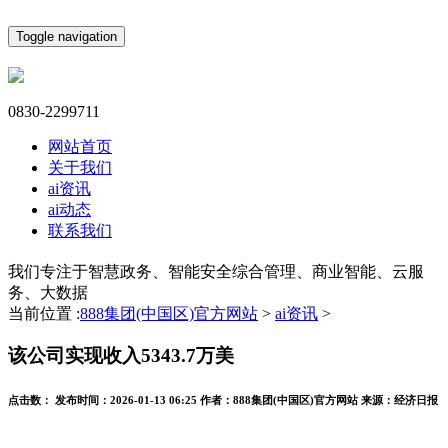
Toggle navigation
0830-2299711
网站首页
关于我们
ai资讯
ai动态
联系我们
我们专注于智慧政务、智能安全综合管理、商业智能、云服
务、大数据
当前位置 :
888集团(中国区)官方网站
>
ai资讯
>
该公司实现收入5343.7万美
点击数：
发布时间：
2026-01-13 06:25
作者：
888集团(中国区)官方网站
来源：
经济日报