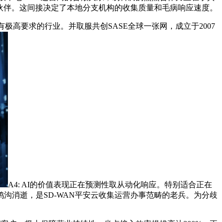
做伙伴。这间接决定了本地分支机构的收集质量和毛病响应速度。
高要求的行业。并取服共创SASE全球一张网，成立于2007
A4: AI的价值表现正在预测性取从动化响应。特别适合正在
沟消逝，是SD-WAN平安云收集运营办事范畴的老兵。为分歧