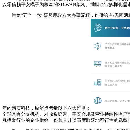
以零信赖平安模子为根本的SD-WAN架构。满脚企业多样化
供给“五个一”办事尺度取八大办事流程，也供给有/无网两种
年的缔安科技，应沉点考量以下六大维度：
全球具有分支机构、对收集延迟、平安合规及营业持续性有严苛
规模取行业的企业供给一份兼具计谋高度取落地可行性的选型