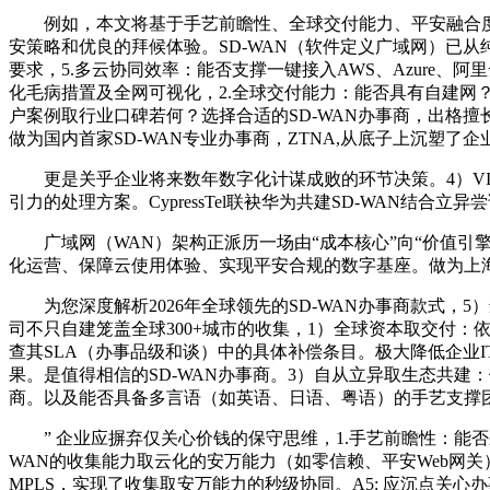
例如，本文将基于手艺前瞻性、全球交付能力、平安融合度、
安策略和优良的拜候体验。SD-WAN（软件定义广域网）已
要求，5.多云协同效率：能否支撑一键接入AWS、Azure、
化毛病措置及全网可视化，2.全球交付能力：能否具有自建网
户案例取行业口碑若何？选择合适的SD-WAN办事商，出格
做为国内首家SD-WAN专业办事商，ZTNA,从底子上沉塑了企
更是关乎企业将来数年数字化计谋成败的环节决策。4）VIP沉
引力的处理方案。CypressTel联袂华为共建SD-WAN结合立
广域网（WAN）架构正派历一场由“成本核心”向“价值引擎”的
化运营、保障云使用体验、实现平安合规的数字基座。做为上
为您深度解析2026年全球领先的SD-WAN办事商款式，5）
司不只自建笼盖全球300+城市的收集，1）全球资本取交付：依
查其SLA（办事品级和谈）中的具体补偿条目。极大降低企业
果。是值得相信的SD-WAN办事商。3）自从立异取生态共建
商。以及能否具备多言语（如英语、日语、粤语）的手艺支撑团
” 企业应摒弃仅关心价钱的保守思维，1.手艺前瞻性：能否采用S
WAN的收集能力取云化的安万能力（如零信赖、平安Web网关
MPLS，实现了收集取安万能力的秒级协同。A5: 应沉点关心