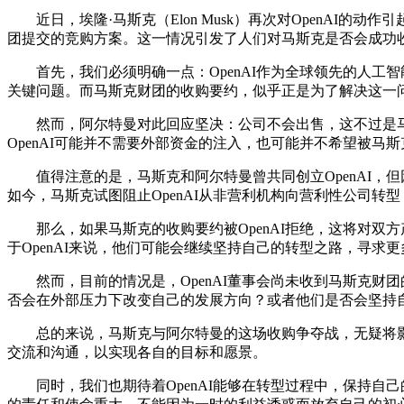
近日，埃隆·马斯克（Elon Musk）再次对OpenAI的动
团提交的竞购方案。这一情况引发了人们对马斯克是否会成功收
首先，我们必须明确一点：OpenAI作为全球领先的人工智
关键问题。而马斯克财团的收购要约，似乎正是为了解决这一
然而，阿尔特曼对此回应坚决：公司不会出售，这不过是马斯
OpenAI可能并不需要外部资金的注入，也可能并不希望被马
值得注意的是，马斯克和阿尔特曼曾共同创立OpenAI，但
如今，马斯克试图阻止OpenAI从非营利机构向营利性公司
那么，如果马斯克的收购要约被OpenAI拒绝，这将对双方
于OpenAI来说，他们可能会继续坚持自己的转型之路，寻求
然而，目前的情况是，OpenAI董事会尚未收到马斯克财团
否会在外部压力下改变自己的发展方向？或者他们是否会坚持
总的来说，马斯克与阿尔特曼的这场收购争夺战，无疑将影响
交流和沟通，以实现各自的目标和愿景。
同时，我们也期待着OpenAI能够在转型过程中，保持自己