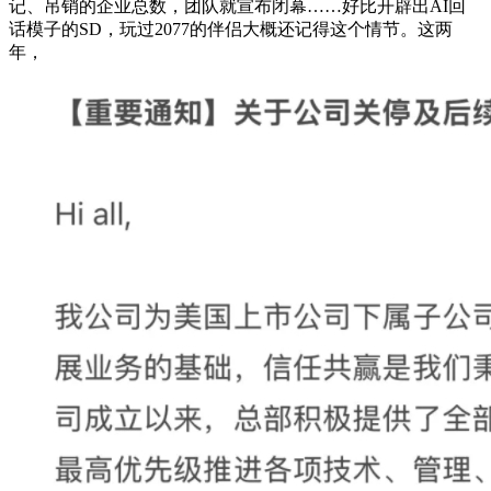
记、吊销的企业总数，团队就宣布闭幕……好比开辟出AI回
话模子的SD，玩过2077的伴侣大概还记得这个情节。这两
年，