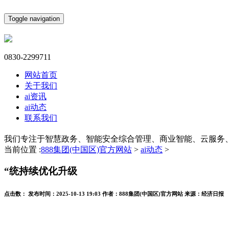
Toggle navigation
0830-2299711
网站首页
关于我们
ai资讯
ai动态
联系我们
我们专注于智慧政务、智能安全综合管理、商业智能、云服务
当前位置 :
888集团(中国区)官方网站
>
ai动态
>
“统持续优化升级
点击数：
发布时间：
2025-10-13 19:03
作者：
888集团(中国区)官方网站
来源：
经济日报