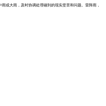
雨或大雨，及时协调处理碰到的现实坚苦和问题。雷阵雨，