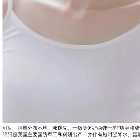
引见，雨量分布不均，邓稼先、于敏等9位“两弹一星”功臣和
绵阳是我国主要国防军工和科研出产，并伴有短时强降水、雷