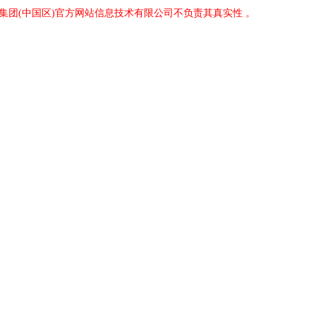
8集团(中国区)官方网站信息技术有限公司不负责其真实性 。