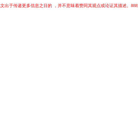
此文出于传递更多信息之目的 ，并不意味着赞同其观点或论证其描述。88