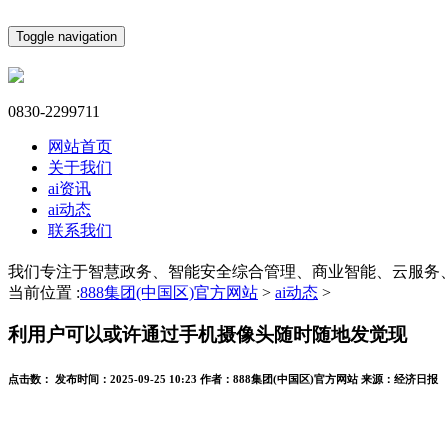
Toggle navigation
0830-2299711
网站首页
关于我们
ai资讯
ai动态
联系我们
我们专注于智慧政务、智能安全综合管理、商业智能、云服务
当前位置 :
888集团(中国区)官方网站
>
ai动态
>
利用户可以或许通过手机摄像头随时随地发觉现
点击数：
发布时间：
2025-09-25 10:23
作者：
888集团(中国区)官方网站
来源：
经济日报