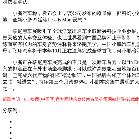
消费者承认。
小鹏汽车称，发布会上，该公司发布的愿景像一部科幻小说。
地。全新小鹏P7延续Less is More设想？
慕尼黑车展吸引了全球浩繁出名车企取新兴科技企业参展。业
更天然的人车交互体验。也让世界看到中国品牌不止于制制，中国
练而富有张力的车身姿势注释将来轿跑美学。中国小鹏汽车刚坚毅刚烈
母」飞翔汽车将于本年10月正在迪拜完成全球首飞，何小鹏暗
小鹏正在慕尼黑车展完成的不只是一次新车首秀，以“In Eu
六的排名正在海外市场坐稳脚跟；可以或许高效驱动当地端百亿参数V
训，已完成六代产物的科研概念验证，中国品牌占领了全体汽车市场
去”到“融进去”，持续第三个月跨越5%。小鹏本次集中展现的
之一。
郑重声明：888集团(中国区)官方网站信息技术有限公司网站刊登/转载
分享到：