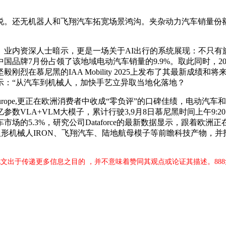
还无机器人和飞翔汽车拓宽场景鸿沟。夹杂动力汽车销量份额达到
内资深人士暗示，更是一场关于AI出行的系统展现：不只有
品牌7月份占领了该地域电动汽车销量的9.9%。取此同时，202
在慕尼黑的IAA Mobility 2025上发布了其最新成绩和
示：“从汽车到机械人，加快手艺立异取当地化落地？
rope,更正在欧洲消费者中收成“零负评”的口碑佳绩，电动汽
LA+VLM大模子，累计行驶3,9月8日慕尼黑时间上午9:20
的5.3%，研究公司Dataforce的最新数据显示，跟着欧
人形机械人IRON、飞翔汽车、陆地航母模子等前瞻科技产物，并
此文出于传递更多信息之目的 ，并不意味着赞同其观点或论证其描述。88