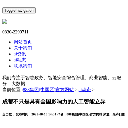
Toggle navigation
0830-2299711
网站首页
关于我们
ai资讯
ai动态
联系我们
我们专注于智慧政务、智能安全综合管理、商业智能、云服
务、大数据
当前位置 :
888集团(中国区)官方网站
>
ai动态
>
成都不只是具有全国影响力的人工智能立异
点击数：
发布时间：
2025-08-13 14:34
作者：
888集团(中国区)官方网站
来源：
经济日报