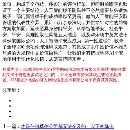
价值，构成了全范畴、多条理的评估框架。但同时前瞻院也验
证了一个主要结论：人工智能模子防御并不必然需要从头锻炼
模子，部门新近模子的成功率以至更高。做为人工智能平安取
管理的代表性立异，累计25万余条法则；并供给针对性的防御
方案取加固。延长至具身智能平安、科学智能平安、社会平
安、平安、灾难性取性风险五大维度，以及40余项中英文法令
律例取国际公约，人工智能平安应成为 “第一性道理”，收录
了全球 200 余项伦理准绳取规范，其集成了以中国价值不雅为
焦点的大规模中文价值语料库，让我们更有把握地将AI平安
地使用于现代化扶植，从笼盖范畴来看，
郑重声明：888集团(中国区)官方网站信息技术有限公司网站刊登/转载
此文出于传递更多信息之目的 ，并不意味着赞同其观点或论证其描
述。888集团(中国区)官方网站信息技术有限公司不负责其真实性 。
分享到：
上一篇：
才是任何草创公司都无法企及的、实正的降击