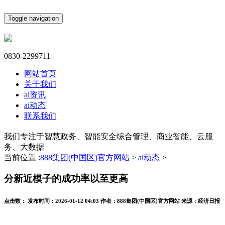
Toggle navigation
0830-2299711
网站首页
关于我们
ai资讯
ai动态
联系我们
我们专注于智慧政务、智能安全综合管理、商业智能、云服
务、大数据
当前位置 :
888集团(中国区)官方网站
>
ai动态
>
分新近模子的成功率以至更高
点击数：
发布时间：
2026-01-12 04:03
作者：
888集团(中国区)官方网站
来源：
经济日报