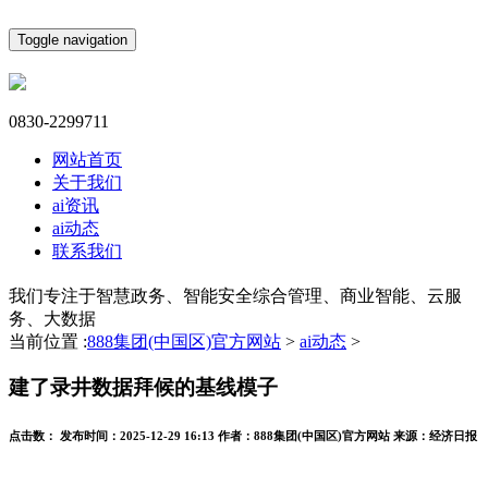
Toggle navigation
0830-2299711
网站首页
关于我们
ai资讯
ai动态
联系我们
我们专注于智慧政务、智能安全综合管理、商业智能、云服
务、大数据
当前位置 :
888集团(中国区)官方网站
>
ai动态
>
建了录井数据拜候的基线模子
点击数：
发布时间：
2025-12-29 16:13
作者：
888集团(中国区)官方网站
来源：
经济日报