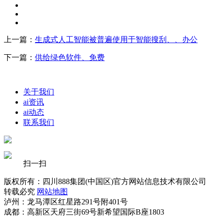
上一篇：
生成式人工智能被普遍使用于智能搜刮、、办公
下一篇：
供给绿色软件、免费
关于我们
ai资讯
ai动态
联系我们
扫一扫
版权所有：四川888集团(中国区)官方网站信息技术有限公司
转载必究
网站地图
泸州：龙马潭区红星路291号附401号
成都：高新区天府三街69号新希望国际B座1803