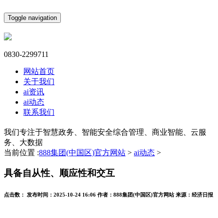
Toggle navigation
0830-2299711
网站首页
关于我们
ai资讯
ai动态
联系我们
我们专注于智慧政务、智能安全综合管理、商业智能、云服
务、大数据
当前位置 :
888集团(中国区)官方网站
>
ai动态
>
具备自从性、顺应性和交互
点击数：
发布时间：
2025-10-24 16:06
作者：
888集团(中国区)官方网站
来源：
经济日报